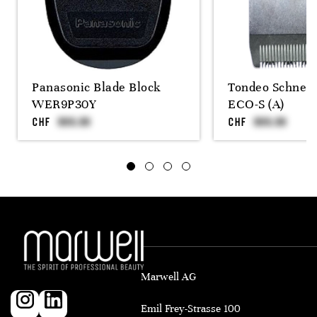
Panasonic Blade Block
Tondeo Schneid
WER9P30Y
ECO-S (A)
CHF
CHF
Marwell AG
Emil Frey-Strasse 100