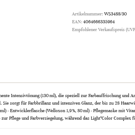
Artikelnummer:
WS3488/30
EAN:
4064666335964
Empfohlener Verkaufspreis (UVP
nente Intensivtönung (130 ml), die speziell zur Farbauffrischung und
. Sie sorgt für Farbbrillanz und intensiven Glanz, der bis zu 28 Haar
0 ml) - Entwicklerflasche (Welloxon 1,9 %, 80 ml) - Pflegemaske mit V
 zur Pflege und Farbversiegelung, während das Light²Color Complex für