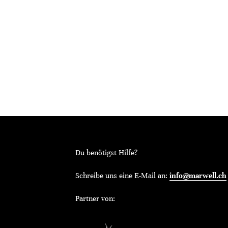
Du benötigst Hilfe?
Schreibe uns eine E-Mail an:
info@marwell.ch
Partner von: