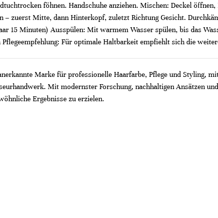
tuchtrocken föhnen. Handschuhe anziehen. Mischen: Deckel öffnen, Far
ren – zuerst Mitte, dann Hinterkopf, zuletzt Richtung Gesicht. Durch
ar 15 Minuten) Ausspülen: Mit warmem Wasser spülen, bis das Wasser 
n Pflegeempfehlung: Für optimale Haltbarkeit empfiehlt sich die weit
 anerkannte Marke für professionelle Haarfarbe, Pflege und Styling, mi
riseurhandwerk. Mit modernster Forschung, nachhaltigen Ansätzen und
wöhnliche Ergebnisse zu erzielen.