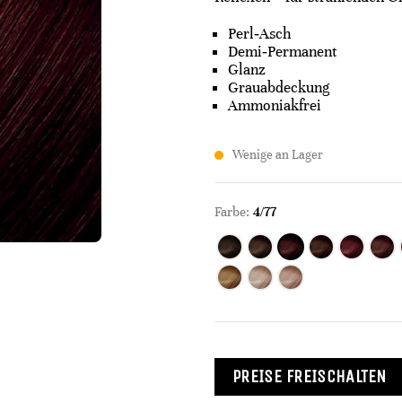
Perl‑Asch
Demi‑Permanent
Glanz
Grauabdeckung
Ammoniakfrei
Wenige an Lager
Farbe:
4/77
PREISE FREISCHALTEN