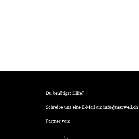
Du benötigst Hilfe?
Schreibe uns eine E-Mail an:
info@marwell.ch
Partner von: