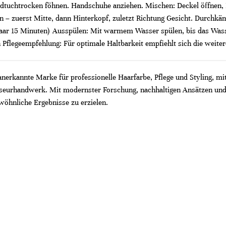
tuchtrocken föhnen. Handschuhe anziehen. Mischen: Deckel öffnen, Far
ren – zuerst Mitte, dann Hinterkopf, zuletzt Richtung Gesicht. Durch
ar 15 Minuten) Ausspülen: Mit warmem Wasser spülen, bis das Wasser 
n Pflegeempfehlung: Für optimale Haltbarkeit empfiehlt sich die weit
 anerkannte Marke für professionelle Haarfarbe, Pflege und Styling, mi
riseurhandwerk. Mit modernster Forschung, nachhaltigen Ansätzen und
wöhnliche Ergebnisse zu erzielen.