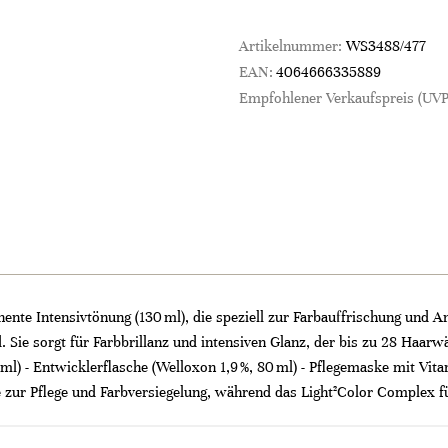
Artikelnummer:
WS3488/477
EAN:
4064666335889
Empfohlener Verkaufspreis (UVP
nente Intensivtönung (130 ml), die speziell zur Farbauffrischung und
. Sie sorgt für Farbbrillanz und intensiven Glanz, der bis zu 28 Haar
0 ml) - Entwicklerflasche (Welloxon 1,9 %, 80 ml) - Pflegemaske mit V
 zur Pflege und Farbversiegelung, während das Light²Color Complex für