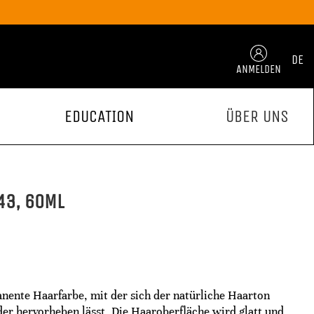
DE
ANMELDEN
EDUCATION
ÜBER UNS
43, 60ML
anente Haarfarbe, mit der sich der natürliche Haarton
er hervorheben lässt. Die Haaroberfläche wird glatt und