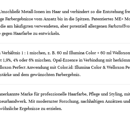
Umschließt Metall-Ionen im Haar und verhindert so die Entstehung fre
e Farbergebnisse vom Ansatz bis in die Spitzen. Patentiertes ME+ Mol
die am häufigsten verwendeten, aber potentiell allergenen Farbstoffv
ie gegen Haarfarbe zu entwickeln.
 Verhältnis 1 : 1 mischen, z. B. 60 ml Illumina Color + 60 ml Wellox
ct 1,9%, 4% oder 6% mischen. Opal-Essence in Verbindung mit herkömml
lloxon Perfect Anwendung mit Color.id: Illumina Color & Welloxon Perfe
elstärke und dem gewünschten Farbergebnis.
 anerkannte Marke für professionelle Haarfarbe, Pflege und Styling, mi
riseurhandwerk. Mit modernster Forschung, nachhaltigen Ansätzen und
wöhnliche Ergebnisse zu erzielen.