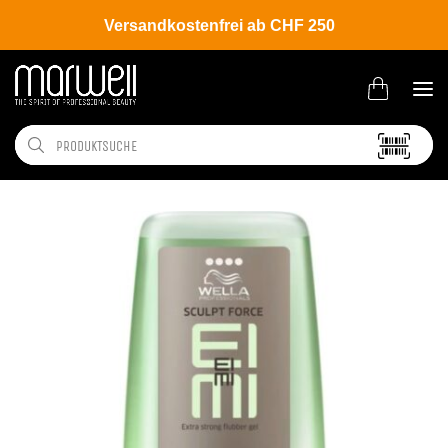
Versandkostenfrei ab CHF 250
Shop
Brands
Wella