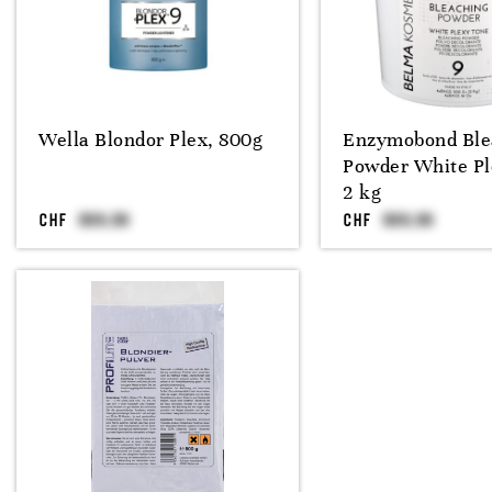
Wella Blondor Plex, 800g
Enzymobond Ble
Powder White Pl
2 kg
CHF
CHF