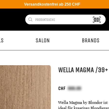
Versandkostenfrei ab 250 CHF
LS
SALON
BRANDS
WELLA MAGMA /39+ 
CHF
Wella Magma by Blondor ist e
ideal für kreatives Blondiere