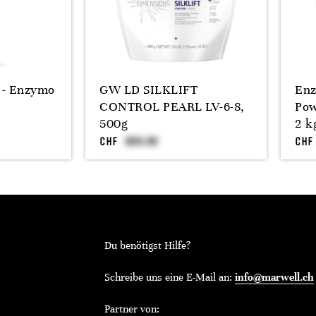
 - Enzymo
GW LD SILKLIFT
Enz
CONTROL PEARL LV-6-8,
Pow
500g
2 k
CHF
CHF
Du benötigst Hilfe?
Schreibe uns eine E-Mail an:
info@marwell.ch
Partner von: