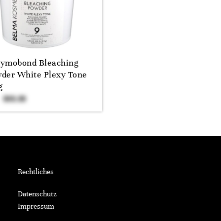
ymobond Bleaching
der White Plexy Tone
g
Rechtliches
Datenschutz
Impressum