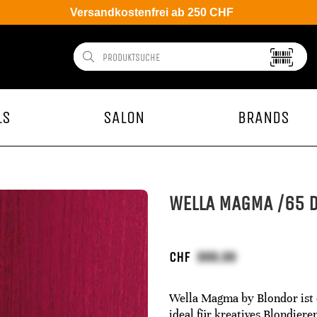
Versandkostenfrei ab 250 CHF
LS
SALON
BRANDS
WELLA MAGMA /65 
CHF
Wella Magma by Blondor ist e
ideal für kreatives Blondiere