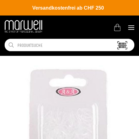
Versandkostenfrei ab CHF 250
Shop
Salon
Clipse | Nadeln