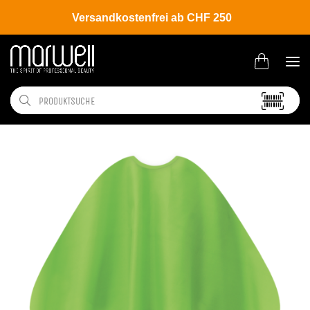
Versandkostenfrei ab CHF 250
Shop
Salon
Umhänge | Handtücher