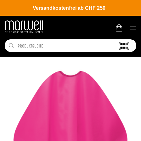
Versandkostenfrei ab CHF 250
Shop
Salon
Umhänge | Handtücher