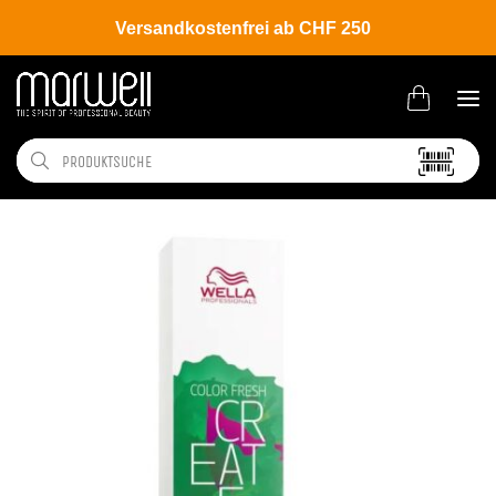
Versandkostenfrei ab CHF 250
Shop
Brands
Wella