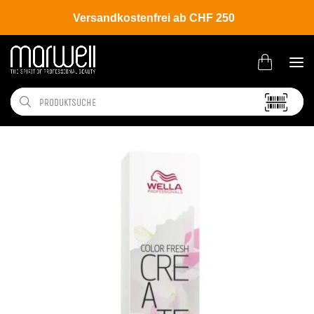
Versandkostenfrei ab CHF 250
Shop
Brands
Wella