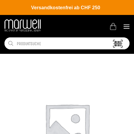
Versandkostenfrei ab CHF 250
Shop
Brands
Wella