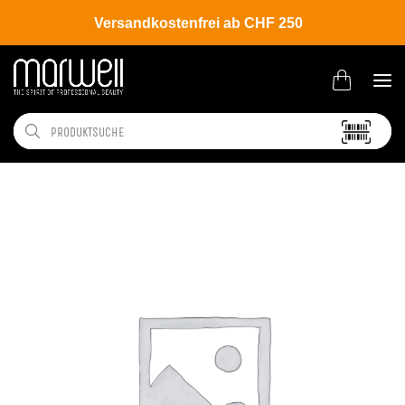
Versandkostenfrei ab CHF 250
Shop
Brands
Wella