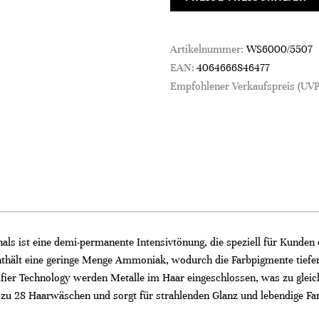
Artikelnummer:
WS6000/5507
EAN:
4064666846477
Empfohlener Verkaufspreis (UVP
als ist eine demi-permanente Intensivtönung, die speziell für Kunden 
hält eine geringe Menge Ammoniak, wodurch die Farbpigmente tiefer i
ifier Technology werden Metalle im Haar eingeschlossen, was zu gleic
s zu 28 Haarwäschen und sorgt für strahlenden Glanz und lebendige Fa