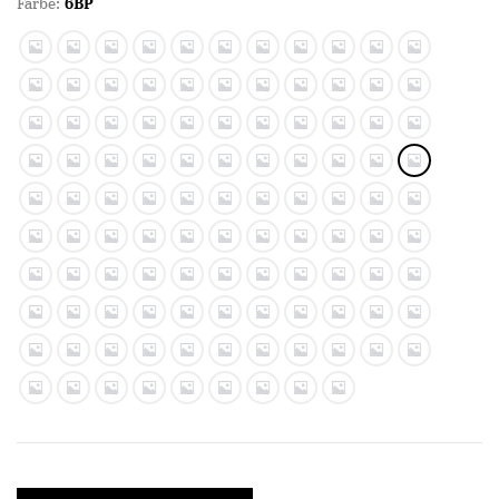
Farbe:
6BP