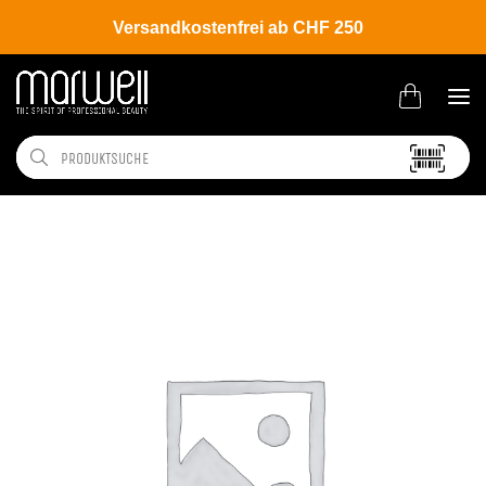
Versandkostenfrei ab CHF 250
Shop
Hair
Coloration
Permanente Haarfarbe