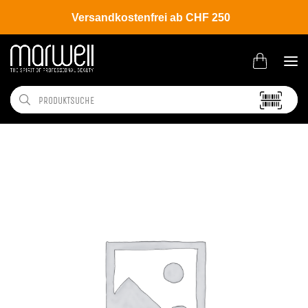
Versandkostenfrei ab CHF 250
Shop
Hair
Coloration
Permanente Haarfarbe