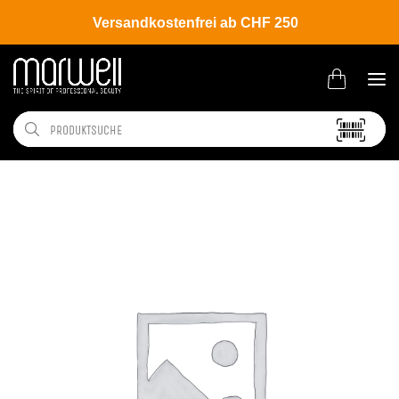
Versandkostenfrei ab CHF 250
Shop
Hair
Coloration
Permanente Haarfarbe