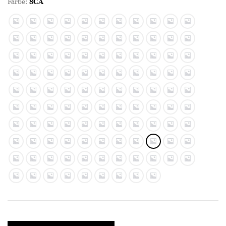
Farbe:
8CA