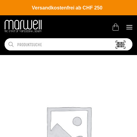
Versandkostenfrei ab CHF 250
Shop
Hair
Coloration
Permanente Haarfarbe