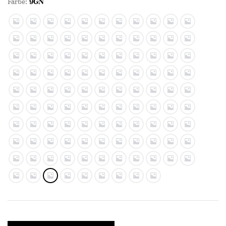
Farbe:
9GN