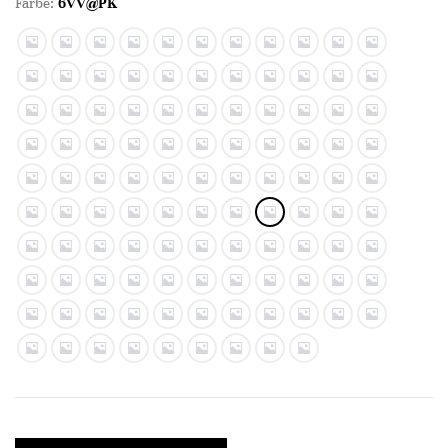
Farbe:
6VV@PK