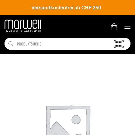
Versandkostenfrei ab CHF 250
Shop
Hair
Coloration
Permanente Haarfarbe