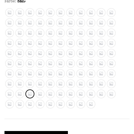
Farbe:
8KG