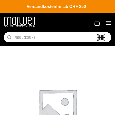
Versandkostenfrei ab CHF 250
Shop
Hair
Coloration
Permanente Haarfarbe