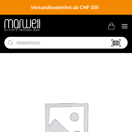
Versandkostenfrei ab CHF 250
Shop
Hair
Coloration
Permanente Haarfarbe