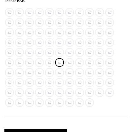
Farbe:
6SB