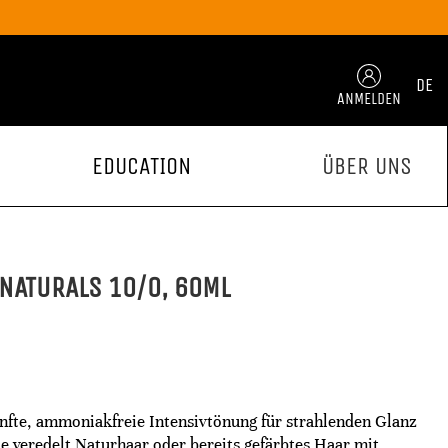
DE
ANMELDEN
EDUCATION
ÜBER UNS
NATURALS 10/0, 60ML
anfte, ammoniakfreie Intensivtönung für strahlenden Glanz
ie veredelt Naturhaar oder bereits gefärbtes Haar mit