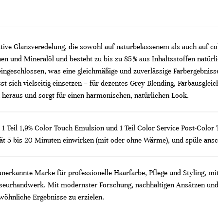
tive Glanzveredelung, die sowohl auf naturbelassenem als auch auf col
en und Mineralöl und besteht zu bis zu 85 % aus Inhaltsstoffen natür
ngeschlossen, was eine gleichmäßige und zuverlässige Farbergebnisse 
 sich vielseitig einsetzen – für dezentes Grey Blending, Farbausgleic
heraus und sorgt für einen harmonischen, natürlichen Look.
1 Teil 1,9% Color Touch Emulsion und 1 Teil Color Service Post-Color T
tät 5 bis 20 Minuten einwirken (mit oder ohne Wärme), und spüle ansc
 anerkannte Marke für professionelle Haarfarbe, Pflege und Styling, mi
riseurhandwerk. Mit modernster Forschung, nachhaltigen Ansätzen und
wöhnliche Ergebnisse zu erzielen.