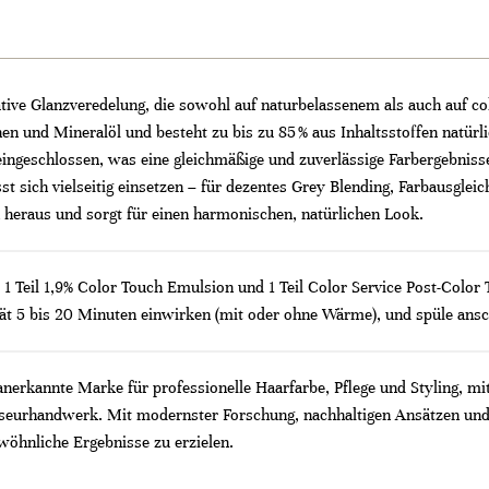
tive Glanzveredelung, die sowohl auf naturbelassenem als auch auf col
en und Mineralöl und besteht zu bis zu 85 % aus Inhaltsstoffen natür
ngeschlossen, was eine gleichmäßige und zuverlässige Farbergebnisse 
 sich vielseitig einsetzen – für dezentes Grey Blending, Farbausgleic
heraus und sorgt für einen harmonischen, natürlichen Look.
1 Teil 1,9% Color Touch Emulsion und 1 Teil Color Service Post-Color T
tät 5 bis 20 Minuten einwirken (mit oder ohne Wärme), und spüle ansc
 anerkannte Marke für professionelle Haarfarbe, Pflege und Styling, mi
riseurhandwerk. Mit modernster Forschung, nachhaltigen Ansätzen und
wöhnliche Ergebnisse zu erzielen.