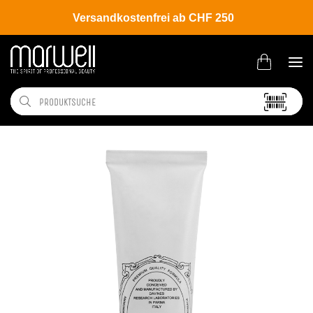
Versandkostenfrei ab CHF 250
Shop
Brands
Davines
Colour