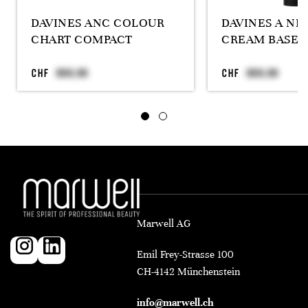
DAVINES ANC COLOUR
DAVINES A N
CHART COMPACT
CREAM BASE 
CHF
CHF
Marwell AG
Emil Frey-Strasse 100
CH-4142 Münchenstein
info@marwell.ch