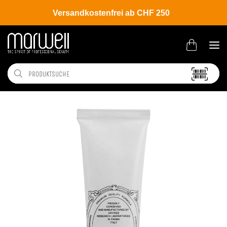
Versandkostenfrei ab CHF 250
Shop
Brands
Davines
Colour