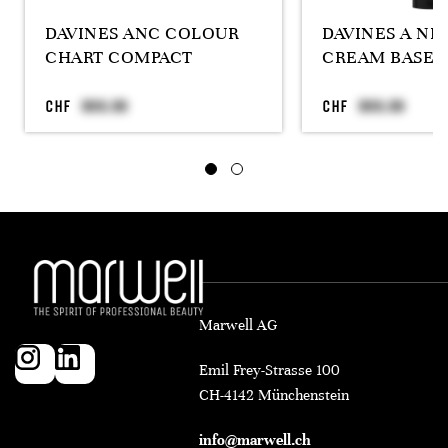
DAVINES ANC COLOUR
DAVINES A N
CHART COMPACT
CREAM BASE 
CHF
CHF
Marwell AG
Emil Frey-Strasse 100
CH-4142 Münchenstein
info@marwell.ch