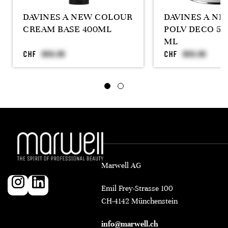
DAVINES A NEW COLOUR
DAVINES A N
CREAM BASE 400ML
POLV DECO 50
ML
CHF
CHF
Marwell AG
Emil Frey-Strasse 100
CH-4142 Münchenstein
info@marwell.ch