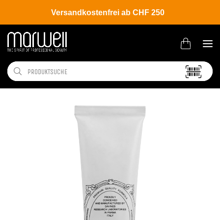
Versandkostenfrei ab CHF 250
Shop
Brands
Davines
Colour