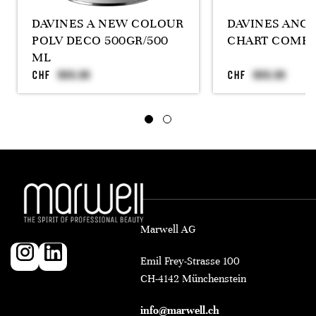
DAVINES A NEW COLOUR
DAVINES ANC
POLV DECO 500GR/500
CHART COMPA
ML
CHF
CHF
Marwell AG
Emil Frey-Strasse 100
CH-4142 Münchenstein
info@marwell.ch