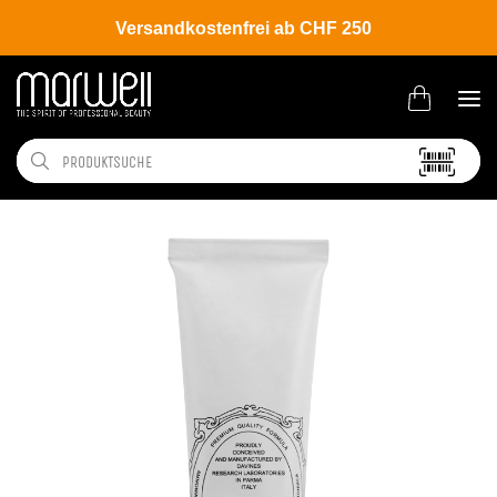
Versandkostenfrei ab CHF 250
Shop
Brands
Davines
Colour