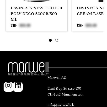
DAVINES A NEW COLOUR
DAVINES A N
POLV DECO 500GR/500
CREAM BASE 
ML
CHF
CHF
Marwell AG
Emil Frey-Strasse 100
CH-4142 Münchenstein
info@marwell.ch