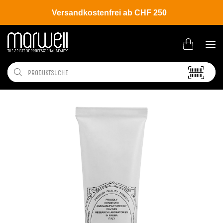
Versandkostenfrei ab CHF 250
Shop
Brands
Davines
Colour