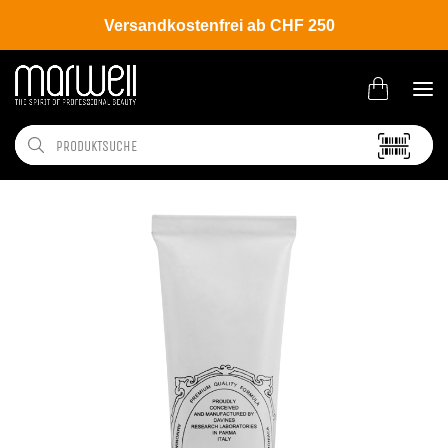
Versandkostenfrei ab CHF 250
Shop
Brands
Davines
Colour