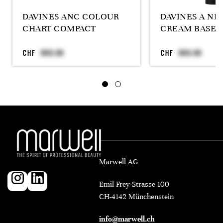
DAVINES ANC COLOUR
DAVINES A N
CHART COMPACT
CREAM BASE 
CHF
CHF
Marwell AG
Emil Frey-Strasse 100
CH-4142 Münchenstein
info@marwell.ch