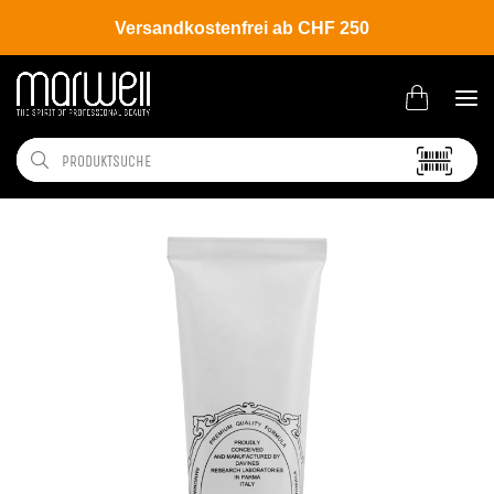
Versandkostenfrei ab CHF 250
Shop
Brands
Davines
Colour