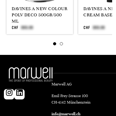
DAVINES A NEW COLOUR
DAVINES A N
POLV DECO 500GR/500
CREAM BASE 
ML
CHF
CHF
Marwell AG
Emil Frey-Strasse 100
CH-4142 Münchenstein
info@marwell.ch