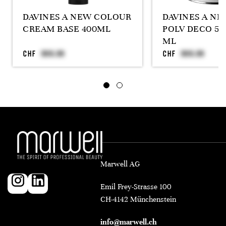
DAVINES A NEW COLOUR
DAVINES A N
CREAM BASE 400ML
POLV DECO 50
ML
CHF
CHF
Marwell AG
Emil Frey-Strasse 100
CH-4142 Münchenstein
info@marwell.ch