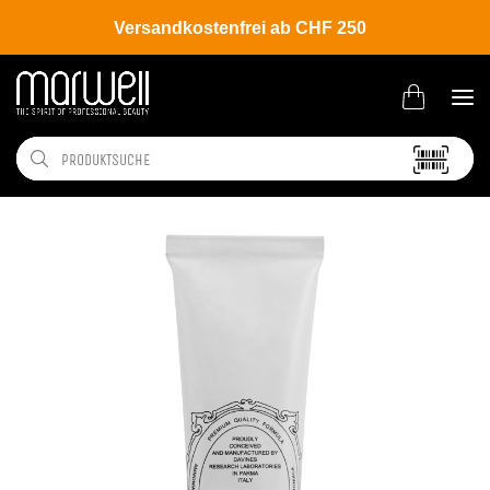
Versandkostenfrei ab CHF 250
Shop
Brands
Davines
Colour