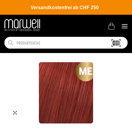
Versandkostenfrei ab CHF 250
Shop
Brands
Wella