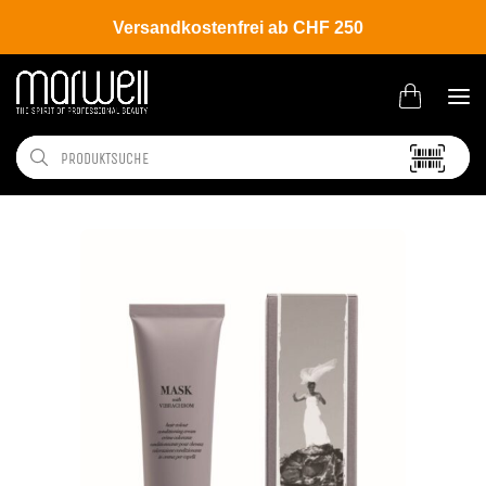
Versandkostenfrei ab CHF 250
Shop
Brands
Davines
Colour