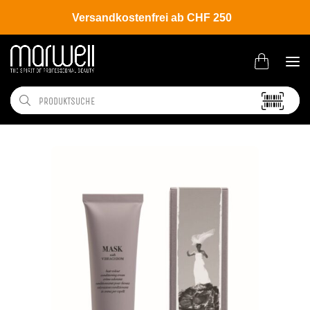
Versandkostenfrei ab CHF 250
Shop
Brands
Davines
Colour