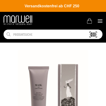
Versandkostenfrei ab CHF 250
Shop
Brands
Davines
Colour