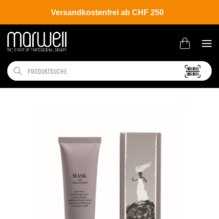
Versandkostenfrei ab CHF 250
Shop
Brands
Davines
Colour