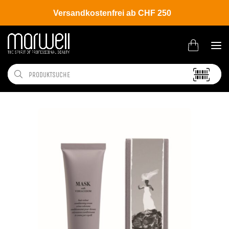
Versandkostenfrei ab CHF 250
Shop
Brands
Davines
Colour