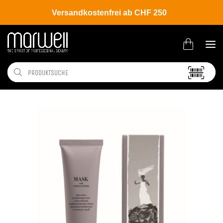
Versandkostenfrei ab CHF 250
Shop
Brands
Davines
Colour