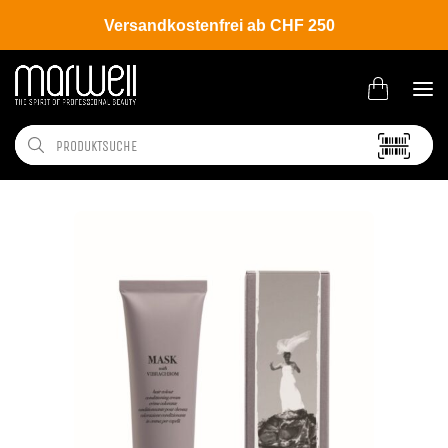
Versandkostenfrei ab CHF 250
Shop
Brands
Davines
Colour