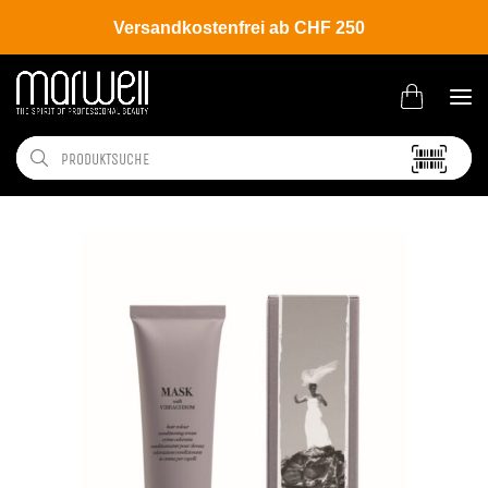
Versandkostenfrei ab CHF 250
Shop
Brands
Davines
Colour