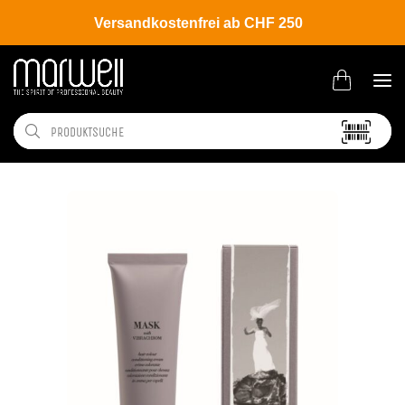
Versandkostenfrei ab CHF 250
Shop
Brands
Davines
Colour