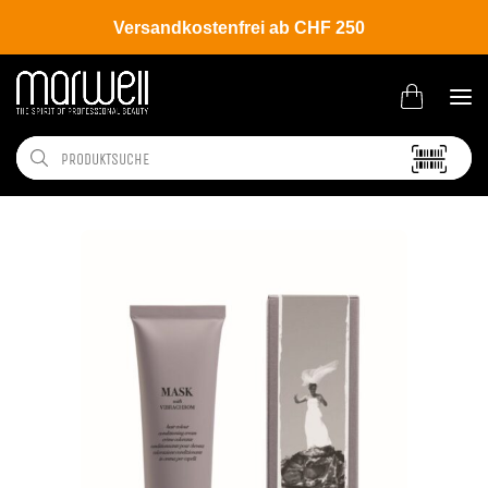
Versandkostenfrei ab CHF 250
Shop
Brands
Davines
Colour