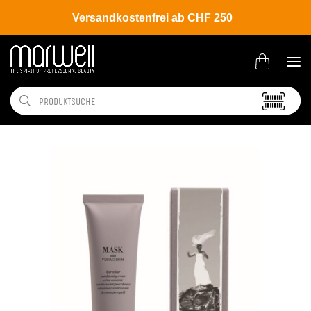
Versandkostenfrei ab CHF 250
Shop
Brands
Davines
Colour