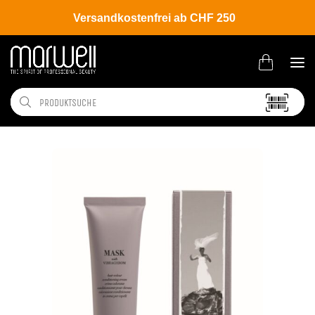
Versandkostenfrei ab CHF 250
Shop
Brands
Davines
Colour