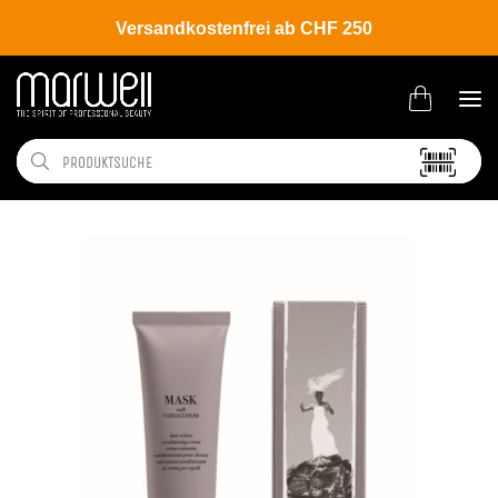
Versandkostenfrei ab CHF 250
Shop
Brands
Davines
Colour